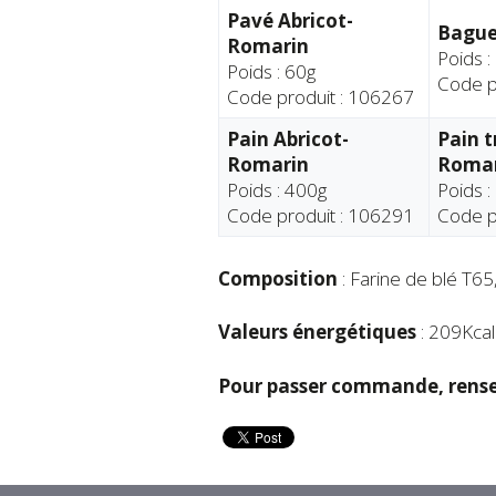
Pavé Abricot-
Bague
Romarin
Poids :
Poids : 60g
Code p
Code produit : 106267
Pain Abricot-
Pain t
Romarin
Romar
Poids : 400g
Poids :
Code produit : 106291
Code p
Composition
: Farine de blé T65,
Valeurs énergétiques
: 209Kcal
Pour passer commande, rense