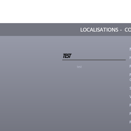
LOCALISATIONS
C
TEST
test