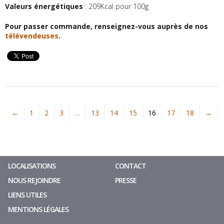
Valeurs énergétiques
: 209Kcal pour 100g
Pour passer commande, renseignez-vous auprès de nos
télévendeuses
.
←
1
2
3
…
13
14
15
16
17
18
→
LOCALISATIONS
CONTACT
NOUS REJOINDRE
PRESSE
LIENS UTILES
MENTIONS LÉGALES