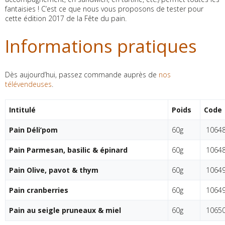
fantaisies ! C’est ce que nous vous proposons de tester pour
cette édition 2017 de la Fête du pain.
Informations pratiques
Dès aujourd’hui, passez commande auprès de
nos
télévendeuses
.
Intitulé
Poids
Code
Pain Déli’pom
60g
1064
Pain Parmesan, basilic & épinard
60g
1064
Pain Olive, pavot & thym
60g
1064
Pain cranberries
60g
1064
Pain au seigle pruneaux & miel
60g
1065