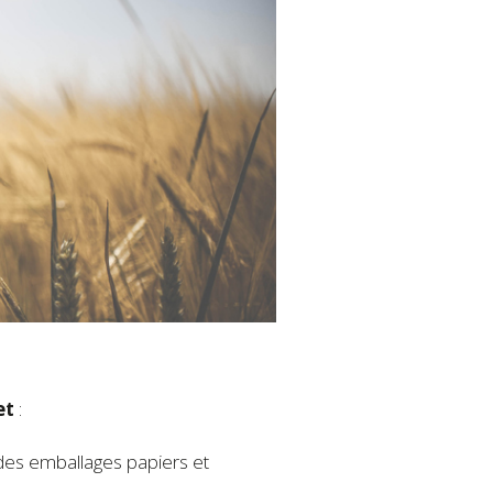
et
:
 des emballages papiers et