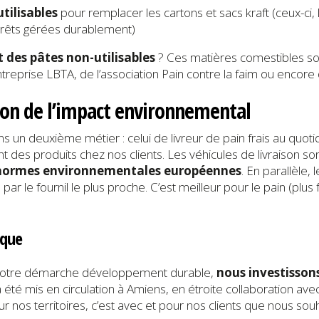
tilisables
pour remplacer les cartons et sacs kraft (ceux-ci, lo
orêts gérées durablement)
 des pâtes non-utilisables
? Ces matières comestibles son
treprise LBTA, de l’association Pain contre la faim ou encore d
ction de l’impact environnemental
 un deuxième métier : celui de livreur de pain frais au quoti
 des produits chez nos clients. Les véhicules de livraison so
 normes environnementales européennes
. En parallèle, 
és par le fournil le plus proche. C’est meilleur pour le pain (plu
ique
ns notre démarche développement durable,
nous investissons
a été mis en circulation à Amiens, en étroite collaboration av
nos territoires, c’est avec et pour nos clients que nous sou