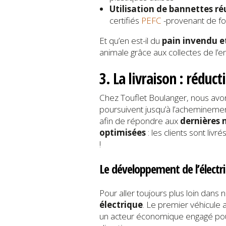
Utilisation de bannettes réu
certifiés
PEFC
-provenant de f
Et qu’en est-il du
pain invendu et
animale grâce aux collectes de l’en
3. La livraison : rédu
Chez Touflet Boulanger, nous avons
poursuivent jusqu’à l’acheminement
afin de répondre aux
dernières
optimisées
: les clients sont livr
!
Le développement de l’électr
Pour aller toujours plus loin da
électrique
. Le premier véhicule 
un acteur économique engagé pour 