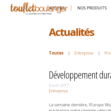
ACCUEIL
NOS PRODUITS
Actualités
Toutes
Entreprise
Pro
Développement durab
6 juin 2017
Entreprise
La semaine dernière, l’Europe fêt
inaugurions notre premier véhicul