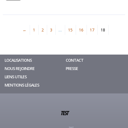
←
1
2
3
…
15
16
17
18
LOCALISATIONS
CONTACT
NOUS REJOINDRE
PRESSE
LIENS UTILES
MENTIONS LÉGALES
TEST
test