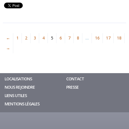
←
1
2
3
4
5
6
7
8
…
16
17
18
→
LOCALISATIONS
CONTACT
NOUS REJOINDRE
PRESSE
LIENS UTILES
MENTIONS LÉGALES